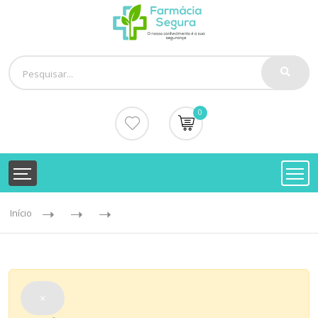
0
Início
×