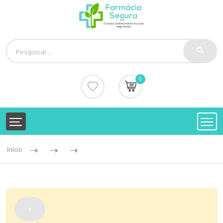
0
Início
×