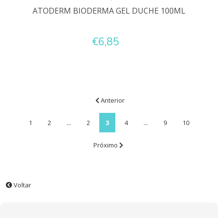
ATODERM BIODERMA GEL DUCHE 100ML
€6,85
Anterior
1
2
...
2
3
4
...
9
10
Próximo
Voltar