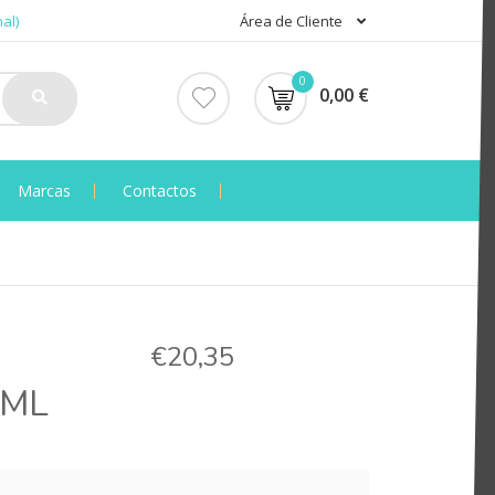
al)
Área de Cliente
0
0,00 €
Marcas
Contactos
€20,35
0ML