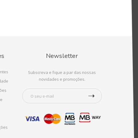
es
Newsletter
ntes
Subscreva e fique a par das nossas
novidades e promoções.
idade
ções
te
ções