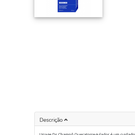
Descrição
Uriage Ds Champô Queratorregulador é um cuidado c