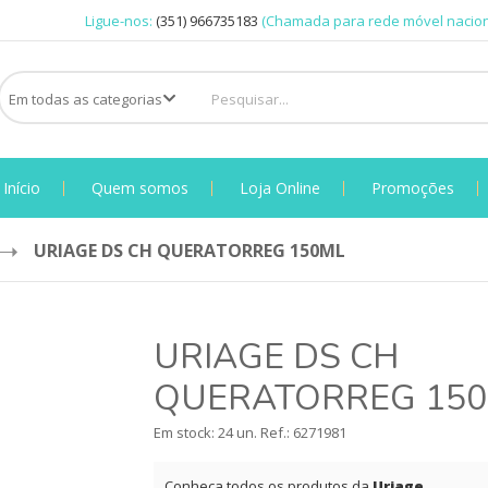
Ligue-nos:
(351) 966735183
(Chamada para rede móvel nacion
Início
Quem somos
Loja Online
Promoções
URIAGE DS CH QUERATORREG 150ML
URIAGE DS CH
QUERATORREG 15
Em stock: 24 un.
Ref.:
6271981
Conheça todos os produtos da
Uriage
.