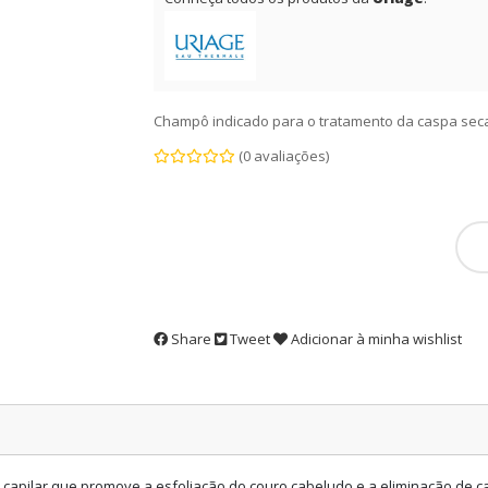
Champô indicado para o tratamento da caspa seca
(0 avaliações)
Share
Tweet
Adicionar à minha wishlist
apilar que promove a esfoliação do couro cabeludo e a eliminação de c