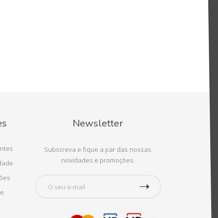
es
Newsletter
ntes
Subscreva e fique a par das nossas
novidades e promoções.
idade
ções
te