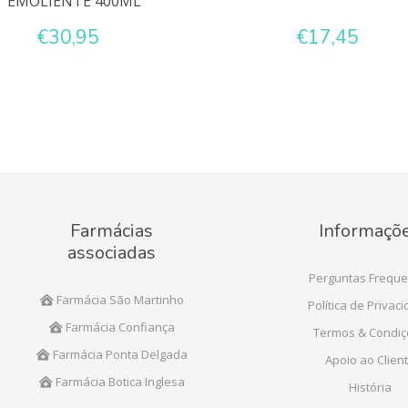
EMOLIENTE 400ML
€30,95
€17,45
Farmácias
Informaçõ
associadas
Perguntas Freque
Farmácia São Martinho
Política de Privac
Farmácia Confiança
Termos & Condi
Farmácia Ponta Delgada
Apoio ao Clien
Farmácia Botica Inglesa
História